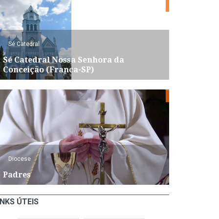
Sé Catedral
Sé Catedral Nossa Senhora da
Conceição (Franca-SP)
Diocese
Padres
INKS ÚTEIS