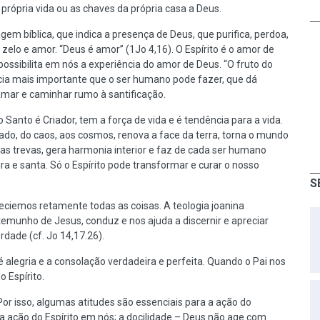
 própria vida ou as chaves da própria casa a Deus.
em bíblica, que indica a presença de Deus, que purifica, perdoa,
 zelo e amor. “Deus é amor” (1Jo 4,16). O Espírito é o amor de
ossibilita em nós a experiência do amor de Deus. “O fruto do
ência mais importante que o ser humano pode fazer, que dá
 amar e caminhar rumo à santificação.
to Santo é Criador, tem a força de vida e é tendência para a vida.
iado, do caos, aos cosmos, renova a face da terra, torna o mundo
ssas trevas, gera harmonia interior e faz de cada ser humano
ra e santa. Só o Espírito pode transformar e curar o nosso
S
preciemos retamente todas as coisas. A teologia joanina
temunho de Jesus, conduz e nos ajuda a discernir e apreciar
rdade (cf. Jo 14,17.26).
alegria e a consolação verdadeira e perfeita. Quando o Pai nos
 Espírito.
or isso, algumas atitudes são essenciais para a ação do
 a ação do Espírito em nós; a docilidade – Deus não age com