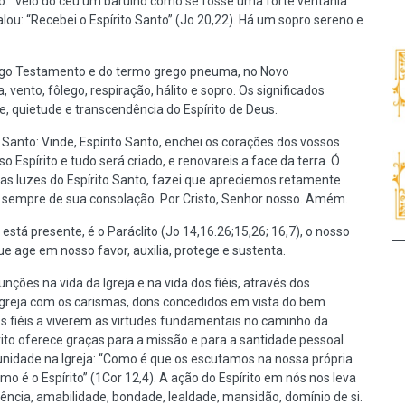
 “veio do céu um barulho como se fosse uma forte ventania”
alou: “Recebei o Espírito Santo” (Jo 20,22). Há um sopro sereno e
ntigo Testamento e do termo grego pneuma, no Novo
 vento, fôlego, respiração, hálito e sopro. Os significados
e, quietude e transcendência do Espírito de Deus.
anto: Vinde, Espírito Santo, enchei os corações dos vossos
o Espírito e tudo será criado, e renovareis a face da terra. Ó
 as luzes do Espírito Santo, fazei que apreciemos retamente
 sempre de sua consolação. Por Cristo, Senhor nosso. Amém.
to está presente, é o Paráclito (Jo 14,16.26;15,26; 16,7), o nosso
ue age em nosso favor, auxilia, protege e sustenta.
unções na vida da Igreja e na vida dos fiéis, através dos
Igreja com os carismas, dons concedidos em vista do bem
 os fiéis a viverem as virtudes fundamentais no caminho da
rito oferece graças para a missão e para a santidade pessoal.
nidade na Igreja: “Como é que os escutamos na nossa própria
o é o Espírito” (1Cor 12,4). A ação do Espírito em nós nos leva
paciência, amabilidade, bondade, lealdade, mansidão, domínio de si.