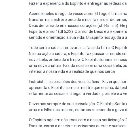
Fazer a experiência do Espírito é entregar as rédeas da
Acendei neles o fogo do vosso amor. O fogo é uma imag
transforma, destrói o pecado e nos faz arder de temor,
Deus derramado em nossos corações (cf. Rm 5,5). Ele p
Espírito é amor” (Gl 5,22). O amor de Deus é a experi
sentido e orientação à sua vida. O Espírito nos ajuda a
Tudo será criado, e renovareis a face da terra. O Espíri
Na sua ação criadora, o Espírito faz passar o mundo cr
novo, belo, ordenado e limpo. O Espírito ilumina as no
uma nova criatura. Faz do nosso ser uma coisa bela, pu
interior, a nossa vida e a realidade que nos cerca.
Instruístes os corações dos vossos fiéis... Fazei que a
apresenta o Espírito como o mestre que ensina, dá tes
retamente as coisas e chegar à verdade, pois ele é a ve
Gozemos sempre de sua consolação. O Espírito Santo é 
ama e o Filho nos redime, estamos recebendo o gozo do
O Espírito age em nós, mas com a nossa participação. P
Espírito: como o desejo – precisamos querer e suplicar