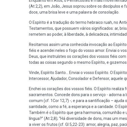
Enquanto em Atos, o Pentecostes é mais movimentado:
(At 2,2), em João, Jesus soprou sobre os discípulos e f
doce, uma brisa leve e uma palavra de consolação.
O Espírito é a tradução do termo hebraico ruah, no A
Testamentos, que possuem vários significados: ar, brisa,
remetem ao poder, à liberdade, à delicadeza, intimidad
Recitamos assim uma conhecida invocação ao Espírito S
fiéis e acendei neles o fogo do vosso amor. Enviai o voss
Deus, que instruístes os corações dos vossos fiéis com
todas as coisas segundo o mesmo Espírito, e gozemos
Vinde, Espírito Santo... Enviai o vosso Espírito. O Espíri
Intercessor, Ajudador, Consolador e Defensor, aquele q
Enchei os corações dos vossos fiéis. O Espírito realiza f
sacramentos. Concede dons para o serviço - adorna a 
comum (cf. 1Cor 12,7) -; e para a santificação – ajuda
santidade, como a fé, a esperança e a caridade. O Espí
Também é o Espírito que gera harmonia, comunhão e u
língua?” (At 2,8); “Há diversidade de dons, mas um mesm
a viver os frutos (cf. Gl 5,22-23): amor, alegria, paz, 