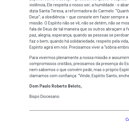
violência, Ele respeita o nosso ser; a humildade - o a
dizia Santa Teresa, a reformadora do Carmelo: “Quan
Deus”; a obediência – que consiste em fazer sempre a 
missão. O Espírito não se vê, não se detém, não se 
fala de Deus de tal maneira que os outros abraçam a f
paz, alegria, esperança; quando as pessoas se perdoa
faz o bem; quando há solidariedade, respeito pela vid
Espírito agirá em nós. Precisamos viver a “sóbria embria
Para vivermos plenamente a nossa missão e assumirmo
compromissos cristãos, precisamos da presença do Espí
nem sabemos o que convém pedir, mas o próprio Espírit
clamamos com confiança: “Vinde, Espírito Santo, enchei
Dom Paulo Roberto Beloto,
Bispo Diocesano.
C