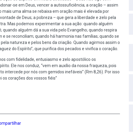
bandonar-se em Deus, vencer a autossuficiência; a oração – assim
to mais uma alma se rebaixa em oração mais é elevada por
vontade de Deus; a pobreza – que gera a liberdade e zelo pela
mostra. Mas podemos experimentar a sua ação: quando alguém
é; quando alguém dá a sua vida pelo Evangelho; quando respira
m e se reconciliam; quando há harmonia nas famílias; quando se
a, pela natureza e pelos bens da criação. Quando agirmos assim o
guez do Espírito”, que purifica dos pecados e vivifica o coração.
s com fidelidade, entusiasmo e zelo apostólico os
rito. Ele nos conduz, “vem em auxílio da nossa fraqueza, pois
o intercede por nós com gemidos inefáveis” (Rm 8,26). Por isso
 os corações dos vossos fiéis”
ompartilhar