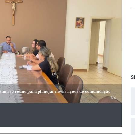
S
sana se reúne para planejar novas ações de comunicação
Fot
1/2