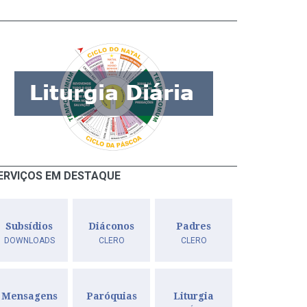
ERVIÇOS EM DESTAQUE
os da reunião da Coordenação da Pascom Diocesana se reúne para pl
Subsídios
Diáconos
Padres
DOWNLOADS
CLERO
CLERO
Mensagens
Paróquias
Liturgia