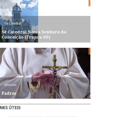
Sé Catedral
Sé Catedral Nossa Senhora da
Conceição (Franca-SP)
Diocese
Padres
INKS ÚTEIS