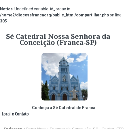
Notice
: Undefined variable: id_orgao in
/home2/diocesefrancaorg/public_html/compartilhar.php
on line
305
#854ec2
Sé Catedral Nossa Senhora da
Conceição (Franca-SP)
Conheça a Sé Catedral de Franca
Local e Contato
Endereço :
Praça Nossa Senhora da Conceição, S/N, Centro, CEP