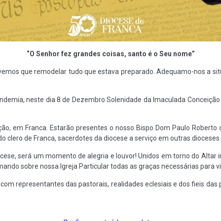
“O Senhor fez grandes coisas, santo é o Seu nome”
tivemos que remodelar tudo que estava preparado. Adequamo-nos a sit
a pandemia, neste dia 8 de Dezembro Solenidade da Imaculada Conceiçã
ão, em Franca. Estarão presentes o nosso Bispo Dom Paulo Roberto co
 do clero de Franca, sacerdotes da diocese a serviço em outras dioceses
ocese, será um momento de alegria e louvor! Unidos em torno do Altar 
ndo sobre nossa Igreja Particular todas as graças necessárias para v
 representantes das pastorais, realidades eclesiais e dos fieis das par