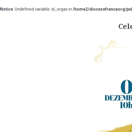
Notice
: Undefined variable: id_orgao in
/home2/diocesefrancaorg/pub
#13b7ff
Cel