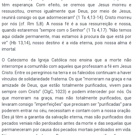
têm esperança. Com efeito, se cremos que Jesus morreu e
ressuscitou, cremos igualmente que Deus, por meio de Jesus,
reunirá consigo os que adormeceram” (1 Ts 4,13-14). Cristo morreu
por nós (cf. Rm 5,8). A nossa fé é a sua ressurreição e nossa,
quando estaremos “sempre com o Senhor” (1 Ts 4,17). “Não temos
aqui cidade permanente, mas estamos à procura da que está por
vir” (Hb 13,14), nosso destino é a vida eterna, pois nossa alma é
imortal.
O Catecismo da Igreja Católica nos ensina que a morte não
interrompe a comunhão com aqueles que professam a fé em Jesus
Cristo. Entre os peregrinos na terra e os falecidos continuam a haver
vínculos de solidariedade fraterna. Os que “morreram na graça e na
amizade de Deus, que estão totalmente purificados, vivem para
sempre com Cristo” (CIgC, 1023) e podem interceder por nós. Os
que morreram na graça, mas não totalmente purificados, que
levaram consigo “imperfeições” que precisam ser “purificadas” para
poderem entrar no céu, necessitam e contam com a nossa oração.
Eles já têm a garantia da salvação eterna, mas são purificados dos
pecados veniais não perdoados antes da morte e das sequelas que
permaneceram por causa dos pecados mortais perdoados em vida.