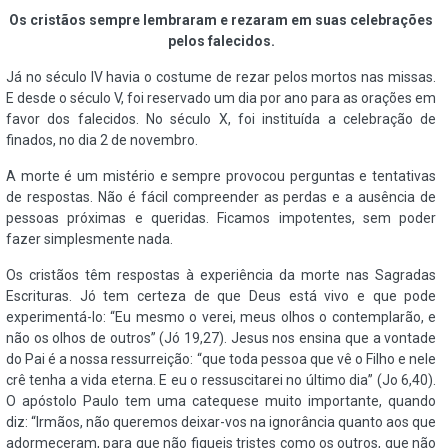
Os cristãos sempre lembraram e rezaram em suas celebrações
pelos falecidos.
Já no século IV havia o costume de rezar pelos mortos nas missas.
E desde o século V, foi reservado um dia por ano para as orações em
favor dos falecidos. No século X, foi instituída a celebração de
finados, no dia 2 de novembro.
A morte é um mistério e sempre provocou perguntas e tentativas
de respostas. Não é fácil compreender as perdas e a ausência de
pessoas próximas e queridas. Ficamos impotentes, sem poder
fazer simplesmente nada.
Os cristãos têm respostas à experiência da morte nas Sagradas
Escrituras. Jó tem certeza de que Deus está vivo e que pode
experimentá-lo: “Eu mesmo o verei, meus olhos o contemplarão, e
não os olhos de outros” (Jó 19,27). Jesus nos ensina que a vontade
do Pai é a nossa ressurreição: “que toda pessoa que vê o Filho e nele
crê tenha a vida eterna. E eu o ressuscitarei no último dia” (Jo 6,40).
O apóstolo Paulo tem uma catequese muito importante, quando
diz: “Irmãos, não queremos deixar-vos na ignorância quanto aos que
adormeceram, para que não fiqueis tristes como os outros, que não