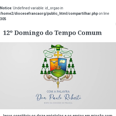
Notice
: Undefined variable: id_orgao in
/home2/diocesefrancaorg/public_html/compartilhar.php
on line
305
#2134ff
12º Domingo do Tempo Comum
Jesus constituiu os doze apóstolos e os enviou em missão com