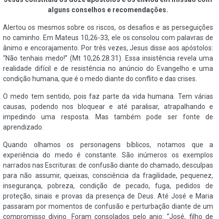
alguns conselhos e recomendações.
Alertou os mesmos sobre os riscos, os desafios e as perseguições
no caminho. Em Mateus 10,26-33, ele os consolou com palavras de
ânimo e encorajamento. Por três vezes, Jesus disse aos apóstolos:
“Não tenhais medo!” (Mt 10,26.28.31). Essa insistência revela uma
realidade difícil e de resistência no anúncio do Evangelho e uma
condição humana, que é o medo diante do conflito e das crises.
O medo tem sentido, pois faz parte da vida humana. Tem várias
causas, podendo nos bloquear e até paralisar, atrapalhando e
impedindo uma resposta. Mas também pode ser fonte de
aprendizado.
Quando olhamos os personagens bíblicos, notamos que a
experiência do medo é constante. São inúmeros os exemplos
narrados nas Escrituras: de confusão diante do chamado, desculpas
para não assumir, queixas, consciência da fragilidade, pequenez,
insegurança, pobreza, condição de pecado, fuga, pedidos de
proteção, sinais e provas da presença de Deus. Até José e Maria
passaram por momentos de confusão e perturbação diante de um
compromisso divino. Foram consolados pelo anjo: “José, filho de