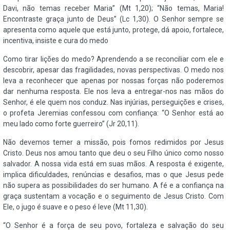
Davi, não temas receber Maria” (Mt 1,20); “Não temas, Maria!
Encontraste graça junto de Deus” (Lc 1,30). O Senhor sempre se
apresenta como aquele que está junto, protege, dá apoio, fortalece,
incentiva, insiste e cura do medo
Como tirar lições do medo? Aprendendo a se reconciliar com ele e
descobrir, apesar das fragilidades, novas perspectivas. O medo nos
leva a reconhecer que apenas por nossas forças não poderemos
dar nenhuma resposta. Ele nos leva a entregar-nos nas mãos do
Senhor, é ele quem nos conduz. Nas injúrias, perseguições e crises,
o profeta Jeremias confessou com confiança: “O Senhor está ao
meu lado como forte guerreiro” (Jr 20,11).
Não devemos temer a missão, pois fomos redimidos por Jesus
Cristo. Deus nos amou tanto que deu o seu Filho único como nosso
salvador. A nossa vida está em suas mãos. A resposta é exigente,
implica dificuldades, renúncias e desafios, mas o que Jesus pede
não supera as possibilidades do ser humano. A fé e a confiança na
graça sustentam a vocação e o seguimento de Jesus Cristo. Com
Ele, o jugo é suave e o peso é leve (Mt 11,30).
“O Senhor é a força de seu povo, fortaleza e salvação do seu