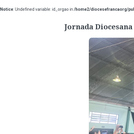
Notice
: Undefined variable: id_orgao in
/home2/diocesefrancaorg/pub
#000000
Jornada Diocesana 