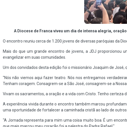
A Diocese de Franca viveu um dia de intensa alegria, oraç
O encontro reuniu cerca de 1.200 jovens de diversas paróquias da D
Mais do que um grande encontro de jovens, a JDJ proporcionou um
evangelizar em suas comunidades.
Um dos convidados desta edição foi o missionário Joaquim de José
"Nós não viemos aqui fazer teatro. Nós nos entregamos verdadeira
Tenham coragem. Consagrem-se a São José, consagrem-se a Nossa
Vivam os sacramentos, a oração e a vida com Cristo. Tenho certeza 
A experiência vivida durante o encontro também marcou profundament
uma oportunidade de fortalecer a caminhada cristã ao lado de outros
"A Jornada representa para mim uma coisa muito boa. É um encon
que mais marcou meu coração foi a palestra do Padre Rafael."