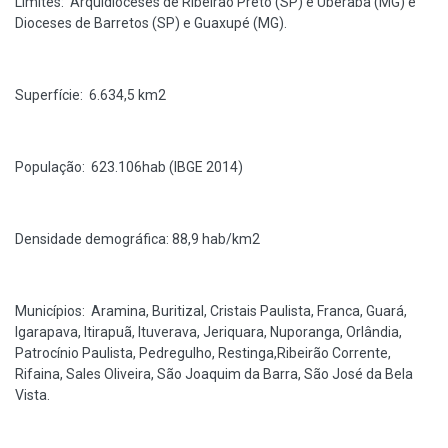
Limites: Arquidioceses de Ribeirão Preto (SP) e Uberaba (MG) e
Dioceses de Barretos (SP) e Guaxupé (MG).
Superfície: 6.634,5 km2
População: 623.106hab (IBGE 2014)
Densidade demográfica: 88,9 hab/km2
Municípios: Aramina, Buritizal, Cristais Paulista, Franca, Guará,
Igarapava, Itirapuã, Ituverava, Jeriquara, Nuporanga, Orlândia,
Patrocínio Paulista, Pedregulho, Restinga,Ribeirão Corrente,
Rifaina, Sales Oliveira, São Joaquim da Barra, São José da Bela
Vista.