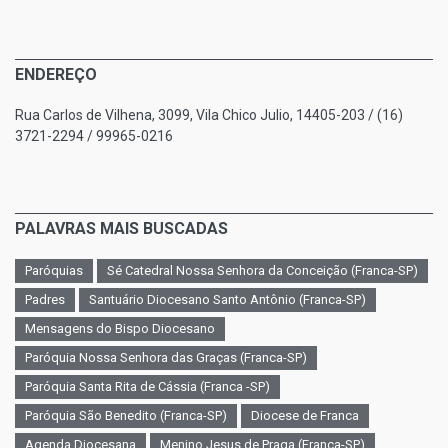
ENDEREÇO
Rua Carlos de Vilhena, 3099, Vila Chico Julio, 14405-203 / (16)
3721-2294 / 99965-0216
PALAVRAS MAIS BUSCADAS
Paróquias
Sé Catedral Nossa Senhora da Conceição (Franca-SP)
Padres
Santuário Diocesano Santo Antônio (Franca-SP)
Mensagens do Bispo Diocesano
Paróquia Nossa Senhora das Graças (Franca-SP)
Paróquia Santa Rita de Cássia (Franca -SP)
Paróquia São Benedito (Franca-SP)
Diocese de Franca
Agenda Diocesana
Menino Jesus de Praga (Franca-SP)