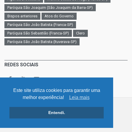
Paróquia São Joaquim (São Joaquim da Barra-SP)
Bispos anteriores
Atos do Governo
Paróquia São João Batista (Franca-SP)
Paróquia São Sebastião (Franca-SP)
Clero
Paróquia São João Batista (Ituverava-SP)
REDES SOCIAIS
Este site utiliza cookies para garantir uma
melhor experiência!
Leia mais
©
v. 4.0 / Diocese - Franca - São Paulo
Entendi.
Início
LGPD - Lei Geral de Proteção de Dados
Atos de Governo
Contato