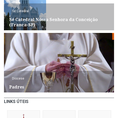
Sé Catedral
Sé Catedral Nossa Senhora da Conceição
(Franca-SP)
Diocese
Padres
LINKS ÚTEIS