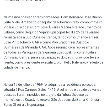
Patrocínio Paulista e Itirapuã.
Na mesma ocasião foram nomeados: Dom Bernardo José Bueno
Leite Miele, Arcebispo-coadjutor de Ribeirão Preto, como Primeiro
Vigário Episcopal e Dom José Álvares Mácua, Prelado Emérito de
Lábrea, como Segundo Vigário Episcopal. No dia 25 de fevereiro
foi instalada a Sub-Cúria de Franca, tendo como Chanceler Frei
José Pinto Ribeiro, OAR e como Procurador Frei Custódio
Guimarães de Miranda, OAR. Após reunião com representantes
de todas as Paróquias da Vigararia Episcopal, foi constituída a
Comissão Central para a organização do patrimônio, que teve à
frente, como presidente executivo, o Dr. Hélio Palermo, Prefeito da
cidade de Franca.
No dia 17 de julho de 1969 foi adquirida a residência episcopal
situada à Rua Campos Sales, 1416. Acolhendo o pedido de várias
pessoas foram incluídos no projeto da futura Diocese os
municípios de Guará, Ituverava, São Joaquim da Barra, Orlândia,
Sales Oliveira e Nuporanga.