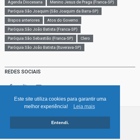
Agenda Diocesana
Menino Jesus de Praga (Franca-SP)
Paróquia São Joaquim (São Joaquim da Barra-SP)
Bispos anteriores
Atos do Governo
Paróquia São João Batista (Franca-SP)
Paróquia São Sebastião (Franca-SP)
Clero
Paróquia São João Batista (Ituverava-SP)
REDES SOCIAIS
Este site utiliza cookies para garantir uma
melhor experiência!
Leia mais
©
v. 4.0 / Diocese - Franca - São Paulo
Entendi.
Início
LGPD - Lei Geral de Proteção de Dados
Atos de Governo
Contato