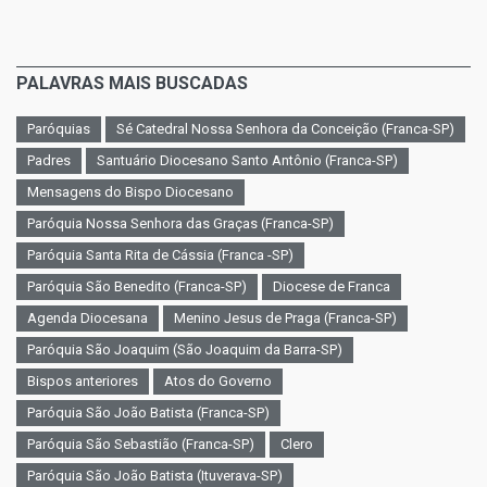
PALAVRAS MAIS BUSCADAS
Paróquias
Sé Catedral Nossa Senhora da Conceição (Franca-SP)
Padres
Santuário Diocesano Santo Antônio (Franca-SP)
Mensagens do Bispo Diocesano
Paróquia Nossa Senhora das Graças (Franca-SP)
Paróquia Santa Rita de Cássia (Franca -SP)
Paróquia São Benedito (Franca-SP)
Diocese de Franca
Agenda Diocesana
Menino Jesus de Praga (Franca-SP)
Paróquia São Joaquim (São Joaquim da Barra-SP)
Bispos anteriores
Atos do Governo
Paróquia São João Batista (Franca-SP)
Paróquia São Sebastião (Franca-SP)
Clero
Paróquia São João Batista (Ituverava-SP)