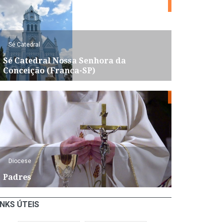
Sé Catedral
Sé Catedral Nossa Senhora da
Conceição (Franca-SP)
Diocese
Padres
INKS ÚTEIS