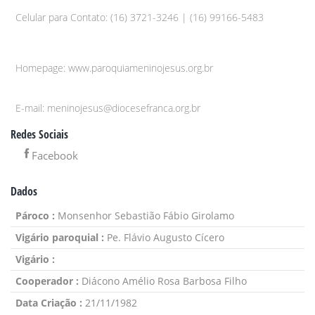
Celular para Contato: (16) 3721-3246 | (16) 99166-5483
Homepage: www.paroquiameninojesus.org.br
E-mail: meninojesus@diocesefranca.org.br
Redes Sociais
Facebook
Dados
Pároco :
Monsenhor Sebastião Fábio Girolamo
Vigário paroquial :
Pe. Flávio Augusto Cícero
Vigário :
Cooperador :
Diácono Amélio Rosa Barbosa Filho
Data Criação :
21/11/1982