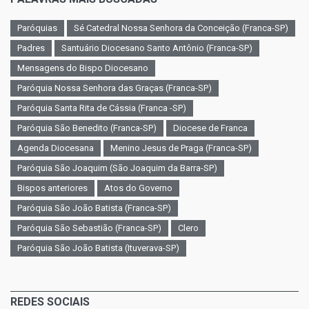
Paróquias
Sé Catedral Nossa Senhora da Conceição (Franca-SP)
Padres
Santuário Diocesano Santo Antônio (Franca-SP)
Mensagens do Bispo Diocesano
Paróquia Nossa Senhora das Graças (Franca-SP)
Paróquia Santa Rita de Cássia (Franca -SP)
Paróquia São Benedito (Franca-SP)
Diocese de Franca
Agenda Diocesana
Menino Jesus de Praga (Franca-SP)
Paróquia São Joaquim (São Joaquim da Barra-SP)
Bispos anteriores
Atos do Governo
Paróquia São João Batista (Franca-SP)
Paróquia São Sebastião (Franca-SP)
Clero
Paróquia São João Batista (Ituverava-SP)
REDES SOCIAIS