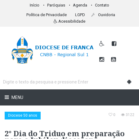
Início
Paróquias
Agenda
Contato
Política de Privacidade
LGPD
Ouvidoria
Acessibilidade
MENU
0
3122
Diocese 50 anos
2° Dia do Triduo em preparação