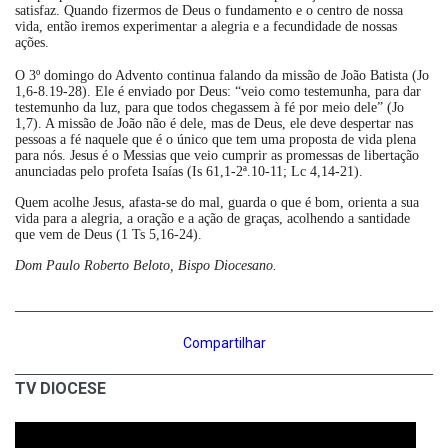
satisfaz. Quando fizermos de Deus o fundamento e o centro de nossa
vida, então iremos experimentar a alegria e a fecundidade de nossas
ações.
O 3º domingo do Advento continua falando da missão de João Batista (Jo
1,6-8.19-28). Ele é enviado por Deus: “veio como testemunha, para dar
testemunho da luz, para que todos chegassem à fé por meio dele” (Jo
1,7). A missão de João não é dele, mas de Deus, ele deve despertar nas
pessoas a fé naquele que é o único que tem uma proposta de vida plena
para nós. Jesus é o Messias que veio cumprir as promessas de libertação
anunciadas pelo profeta Isaías (Is 61,1-2ª.10-11; Lc 4,14-21).
Quem acolhe Jesus, afasta-se do mal, guarda o que é bom, orienta a sua
vida para a alegria, a oração e a ação de graças, acolhendo a santidade
que vem de Deus (1 Ts 5,16-24).
Dom Paulo Roberto Beloto, Bispo Diocesano.
Compartilhar
TV DIOCESE