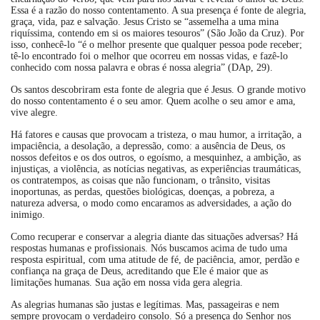
Essa é a razão do nosso contentamento. A sua presença é fonte de alegria,
graça, vida, paz e salvação. Jesus Cristo se “assemelha a uma mina
riquíssima, contendo em si os maiores tesouros” (São João da Cruz). Por
isso, conhecê-lo “é o melhor presente que qualquer pessoa pode receber;
tê-lo encontrado foi o melhor que ocorreu em nossas vidas, e fazê-lo
conhecido com nossa palavra e obras é nossa alegria” (DAp, 29).
Os santos descobriram esta fonte de alegria que é Jesus. O grande motivo
do nosso contentamento é o seu amor. Quem acolhe o seu amor e ama,
vive alegre.
Há fatores e causas que provocam a tristeza, o mau humor, a irritação, a
impaciência, a desolação, a depressão, como: a ausência de Deus, os
nossos defeitos e os dos outros, o egoísmo, a mesquinhez, a ambição, as
injustiças, a violência, as notícias negativas, as experiências traumáticas,
os contratempos, as coisas que não funcionam, o trânsito, visitas
inoportunas, as perdas, questões biológicas, doenças, a pobreza, a
natureza adversa, o modo como encaramos as adversidades, a ação do
inimigo.
Como recuperar e conservar a alegria diante das situações adversas? Há
respostas humanas e profissionais. Nós buscamos acima de tudo uma
resposta espiritual, com uma atitude de fé, de paciência, amor, perdão e
confiança na graça de Deus, acreditando que Ele é maior que as
limitações humanas. Sua ação em nossa vida gera alegria.
As alegrias humanas são justas e legítimas. Mas, passageiras e nem
sempre provocam o verdadeiro consolo. Só a presença do Senhor nos