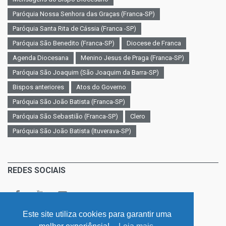
Paróquia Nossa Senhora das Graças (Franca-SP)
Paróquia Santa Rita de Cássia (Franca -SP)
Paróquia São Benedito (Franca-SP)
Diocese de Franca
Agenda Diocesana
Menino Jesus de Praga (Franca-SP)
Paróquia São Joaquim (São Joaquim da Barra-SP)
Bispos anteriores
Atos do Governo
Paróquia São João Batista (Franca-SP)
Paróquia São Sebastião (Franca-SP)
Clero
Paróquia São João Batista (Ituverava-SP)
REDES SOCIAIS
Este site utiliza cookies para garantir uma