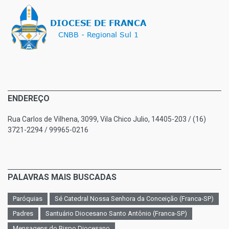
ENDEREÇO
Rua Carlos de Vilhena, 3099, Vila Chico Julio, 14405-203 / (16)
3721-2294 / 99965-0216
PALAVRAS MAIS BUSCADAS
Paróquias
Sé Catedral Nossa Senhora da Conceição (Franca-SP)
Padres
Santuário Diocesano Santo Antônio (Franca-SP)
Mensagens do Bispo Diocesano