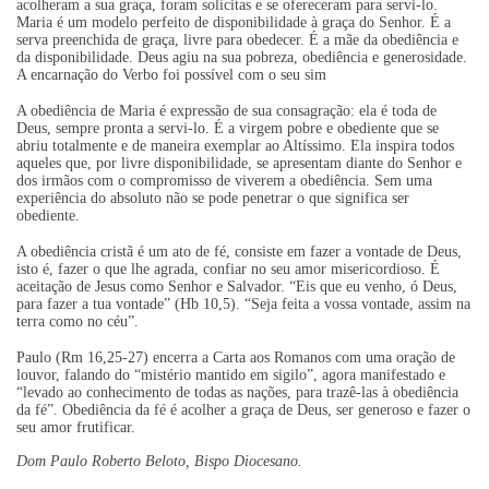
acolheram a sua graça, foram solícitas e se ofereceram para servi-lo.
Maria é um modelo perfeito de disponibilidade à graça do Senhor. É a
serva preenchida de graça, livre para obedecer. É a mãe da obediência e
da disponibilidade. Deus agiu na sua pobreza, obediência e generosidade.
A encarnação do Verbo foi possível com o seu sim
A obediência de Maria é expressão de sua consagração: ela é toda de
Deus, sempre pronta a servi-lo. É a virgem pobre e obediente que se
abriu totalmente e de maneira exemplar ao Altíssimo. Ela inspira todos
aqueles que, por livre disponibilidade, se apresentam diante do Senhor e
dos irmãos com o compromisso de viverem a obediência. Sem uma
experiência do absoluto não se pode penetrar o que significa ser
obediente.
A obediência cristã é um ato de fé, consiste em fazer a vontade de Deus,
isto é, fazer o que lhe agrada, confiar no seu amor misericordioso. É
aceitação de Jesus como Senhor e Salvador. “Eis que eu venho, ó Deus,
para fazer a tua vontade” (Hb 10,5). “Seja feita a vossa vontade, assim na
terra como no céu”.
Paulo (Rm 16,25-27) encerra a Carta aos Romanos com uma oração de
louvor, falando do “mistério mantido em sigilo”, agora manifestado e
“levado ao conhecimento de todas as nações, para trazê-las à obediência
da fé”. Obediência da fé é acolher a graça de Deus, ser generoso e fazer o
seu amor frutificar.
Dom Paulo Roberto Beloto, Bispo Diocesano.