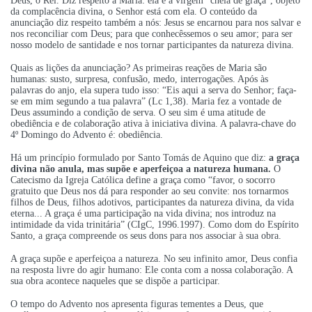
Deus, o Rei. Diz respeito à Maria: ela é a virgem “cheia de graça”, objeto
da complacência divina, o Senhor está com ela. O conteúdo da
anunciação diz respeito também a nós: Jesus se encarnou para nos salvar e
nos reconciliar com Deus; para que conhecêssemos o seu amor; para ser
nosso modelo de santidade e nos tornar participantes da natureza divina.
Quais as lições da anunciação? As primeiras reações de Maria são
humanas: susto, surpresa, confusão, medo, interrogações. Após às
palavras do anjo, ela supera tudo isso: “Eis aqui a serva do Senhor; faça-
se em mim segundo a tua palavra” (Lc 1,38). Maria fez a vontade de
Deus assumindo a condição de serva. O seu sim é uma atitude de
obediência e de colaboração ativa à iniciativa divina. A palavra-chave do
4º Domingo do Advento é: obediência.
Há um princípio formulado por Santo Tomás de Aquino que diz:
a graça
divina não anula, mas supõe e aperfeiçoa a natureza humana.
O
Catecismo da Igreja Católica define a graça como “favor, o socorro
gratuito que Deus nos dá para responder ao seu convite: nos tornarmos
filhos de Deus, filhos adotivos, participantes da natureza divina, da vida
eterna... A graça é uma participação na vida divina; nos introduz na
intimidade da vida trinitária” (CIgC, 1996.1997). Como dom do Espírito
Santo, a graça compreende os seus dons para nos associar à sua obra.
A graça supõe e aperfeiçoa a natureza. No seu infinito amor, Deus confia
na resposta livre do agir humano: Ele conta com a nossa colaboração. A
sua obra acontece naqueles que se dispõe a participar.
O tempo do Advento nos apresenta figuras tementes a Deus, que